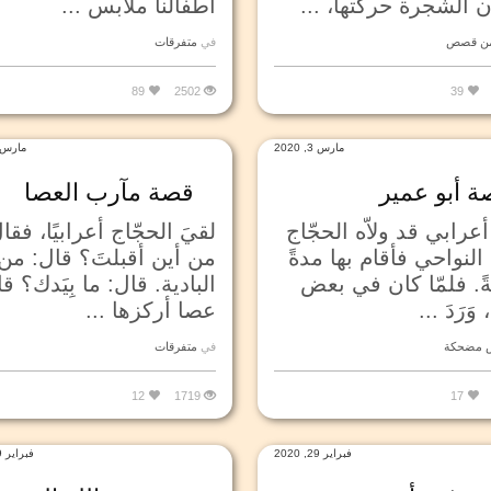
 الشجرة حركتها، ...
أطفالنا ملابس ...
من قصص
في
متفرقات
89
2502
39
مارس 3, 2020
مارس 3, 020
ة أبو عمير
قصة مآرب العصا
عرابي قد ولاّه الحجّاج
لقيَ الحجّاج أعرابيًا، فقا
لنواحي فأقام بها مدةً
من أين أقبلتَ؟ قال: من
ً. فلمّا كان في بعض
البادية. قال: ما بِيَدك؟ ق
 وَرَدَ ...
عصا أركزها ...
مضحكة
في
متفرقات
12
1719
17
فبراير 29, 2020
فبراير 29, 2020