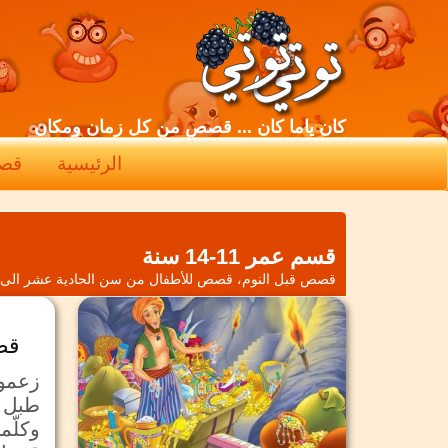
كان ياما كان ... قصص من كل زمان ومكان
الرئيسية
قص
قسم
عمر 11-14 سنة
قصص قبل النوم، قصص للأطفال من سن الحادية عشر الى ا
قص
زعموا 
طبل م
وكلّم