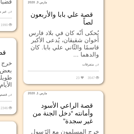
قضبان
مارس 3, 2020
في
عبر 
قصة علي بابا والأربعون
لصاً
1990
يُحكى أنّه كان في بلاد فارس
أخوان شقيقان، يُدعى الأكبر
قاسمًا والثّاني علي بابا. كان
قص
والدهما ...
خرج أ
في
متفرقات
بعض ا
طويلة
23
3547
الأيام،
مارس 1, 2020
في
قصص 
قصة الراعي الأسود
2346
وأمانته “دخل الجنة من
غير سجدة”
خرج المسلمون مع الرّسول