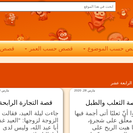
ص حسب الموضوع
قصص حسب العمر
قصص 
لرابعة عشر
مارس 28, 2020
مارس 28, 2020
ة الثعلب والطبل
قصة التجارة الرابحة
أنّ ثعلبًا أتى أجمة فيها
جاءت ليلة العيد، فقالت
علّق على شجرةٍ،
الزوجة لزوجها: “العيد غدا
ا هبت الريح على
أبا عبد الله، وليس لدى