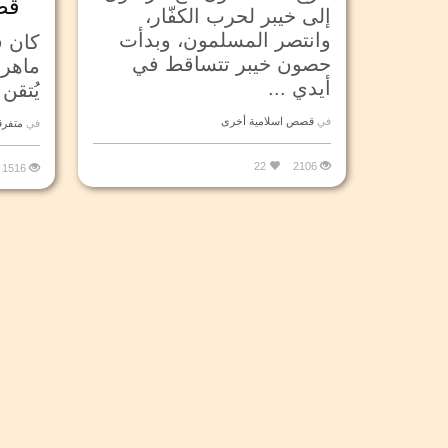
قصة
إلى خيبر لحرب الكفّار،
وانتصر المسلمون، وبدأت
كان ف
حصون خيبر تتساقط في
ماهر 
أيدي ...
يُتقن
في
قصص اسلامية أخرى
في
متفرق
22
2106
1516